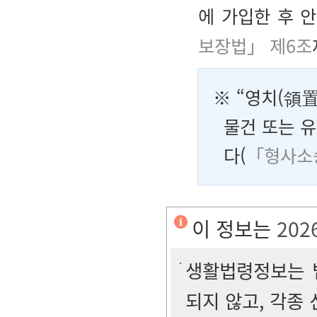
에 가입한 후 
보장법」 제6조
※ “영치(領
물건 또는 
다(
「형사소송
이 정보는
202
생활법령정보는 법
되지 않고, 각종