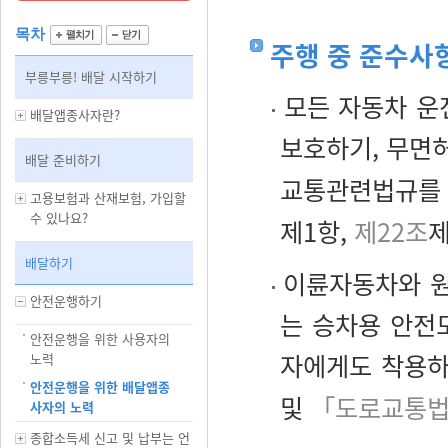
목차
주행 중 준수사
부릉부릉! 배달 시작하기
모든 자동차 운
배달앱종사자란?
보호하기, 무면허
배달 준비하기
교통관련법규를 
고용보험과 산재보험, 가입할
수 있나요?
제1항,
제22조
제
배달하기
이륜자동차와 원
안전운행하기
는 승차용 안전
안전운행을 위한 사용자의
자에게도 착용하
노력
안전운행을 위한 배달앱종
및
「도로교통법
사자의 노력
종합소득세 신고 및 납부는 언