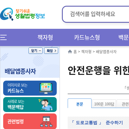
책자형
카드뉴스형
백문
홈
>
책자형
>
배달앱종사자
안전운행을 위
배달앱종사자
이미지로 보는
「생
카드뉴스
사례로 보는
본문
100문 100답
관련
백문백답
관련법령
「
도로교통법
」
준수하기