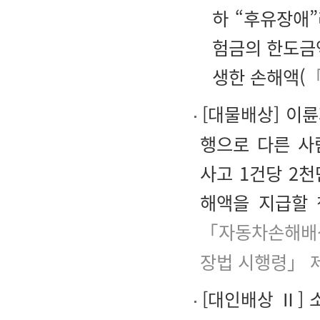
하 “후유장애
험금의 한도금
생한 손해액(
「
[
대물배상
]
이륜
행으로 다른 사
사고 1건당 2
해액을 지급할 
「자동차손해배상
장법 시행령」 
[
대인배상
Ⅱ
]
소