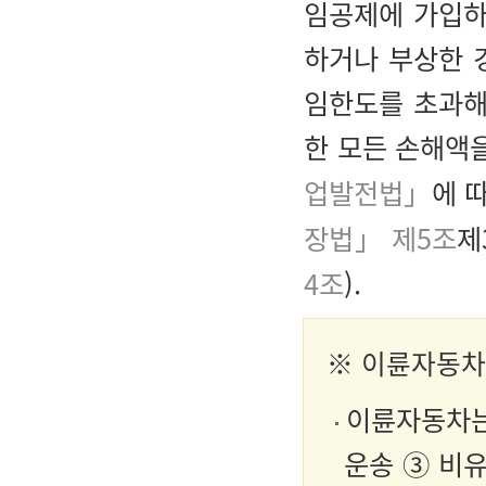
임공제에 가입하
하거나 부상한 
임한도를 초과해
한 모든 손해액
업발전법」
에 
장법」 제5조
제
4조
).
※ 이륜자동차
이륜자동차는 
운송 ③ 비