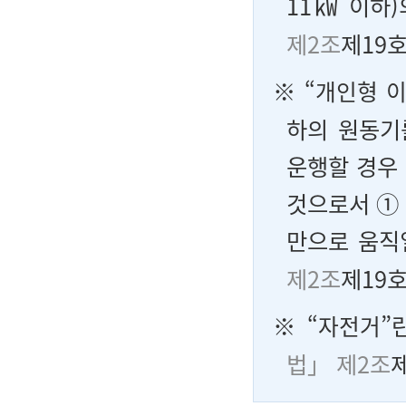
11㎾ 이하)
제2조
제19호
※ “
개인형 
하의 원동기
운행할 경우
것으로서 ①
만으로 움직
제2조
제19
※ “
자전거
”
법」 제2조
제