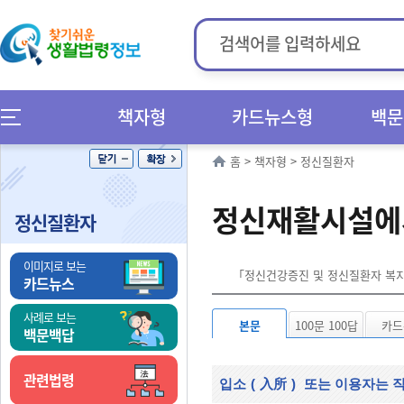
책자형
카드뉴스형
백문
홈
>
책자형
>
정신질환자
정신재활시설에
정신질환자
이미지로 보는
「정신건강증진 및 정신질환자 복지서
카드뉴스
사례로 보는
본문
100문 100답
카드
백문백답
관련법령
입소
(
入所
)
또는 이용자는 