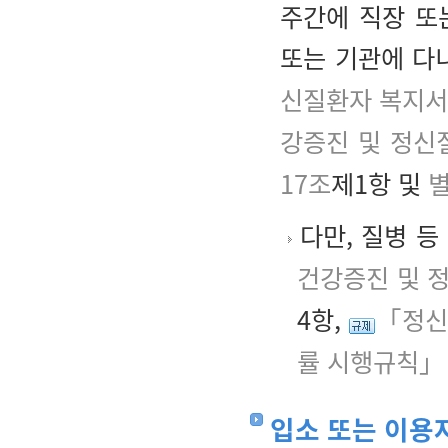
주간에 직장 또
또는 기관에 다
신질환자 복지서
강증진 및 정신
17조
제1항 및
별
다만, 질병 등
건강증진 및 
4항,
「정신
률 시행규칙」
입소 또는 이용