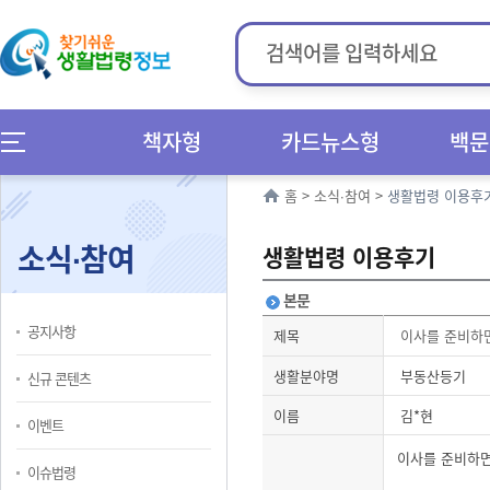
책자형
카드뉴스형
백문
홈
>
소식∙참여
>
생활법령 이용후
소식∙참여
생활법령 이용후기
본문
공지사항
제목
이사를 준비하
생활분야명
부동산등기
신규 콘텐츠
이름
김*현
이벤트
이사를 준비하면
이슈법령