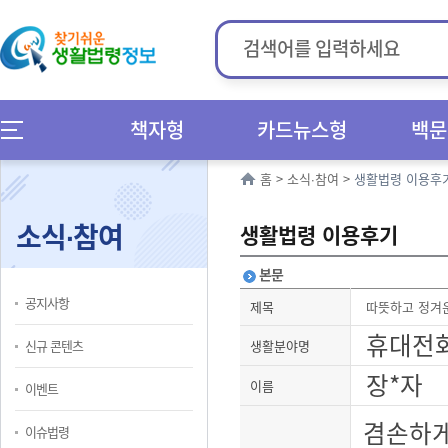
책자형
카드뉴스형
백문
홈
>
소식∙참여
>
생활법령 이용후
소식∙참여
생활법령 이용후기
본문
공지사항
제목
따뜻하고 정겨
휴대전
신규 콘텐츠
생활분야명
장*자
이름
이벤트
겸손하게
이슈법령