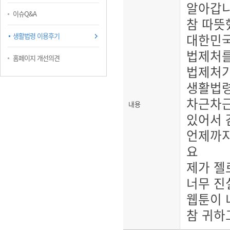
알아갑
이슈Q&A
참 따뜻
생활법령 이용후기
대한민국
법제처
홈페이지 개선의견
법제처가
생활법령
차근차근
내용
있어서 
언제까지
요
제가 젤
너무 진
웹툰이 
참 귀하